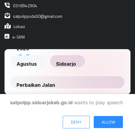
0318942904
satpolppsda50@gmail.com
Lokasi
e-SKM
satpolpp.sidoarjokab.go.id
wants to play speech
Dinas Komunikasi Dan Informatika Kabupaten Sidoarjo
DENY
ALLOW
© 2024