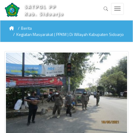
SATPOL PP
Kab. Sidoarjo
Berita
Kegiatan Masyarakat ( PPKM ) Di Wilayah Kabupaten Sidoarjo