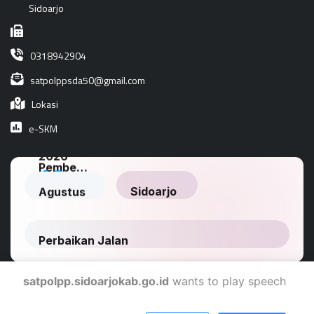
Sidoarjo
0318942904
satpolppsda50@gmail.com
Lokasi
e-SKM
satpolpp.sidoarjokab.go.id
wants to play speech