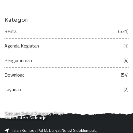
Kategori
Berita
(531)
Agenda Kegiatan
(1)
Pengumuman
(4)
Download
(54)
Layanan
(2)
Satuan Polisi Pamong Praja
Kabupaten Sidoarjo
Jalan Kombes Pol M. Duryat No 62 Sidoklumpuk,