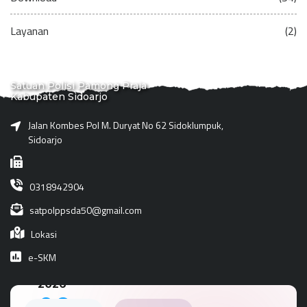
Layanan
(2)
Satuan Polisi Pamong Praja
Kabupaten Sidoarjo
Jalan Kombes Pol M. Duryat No 62 Sidoklumpuk,
Sidoarjo
0318942904
satpolppsda50@gmail.com
Lokasi
e-SKM