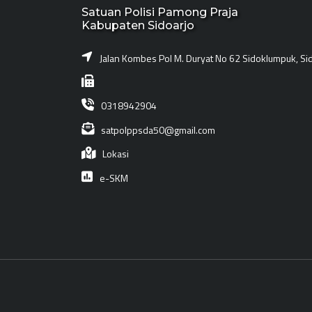
Satuan Polisi Pamong Praja
Kabupaten Sidoarjo
Jalan Kombes Pol M. Duryat No 62 Sidoklumpuk, Si
0318942904
satpolppsda50@gmail.com
Lokasi
e-SKM