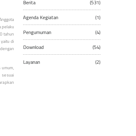
Berita
(531)
Agenda Kegiatan
(1)
 Anggota
a pelaku
Pengumuman
(4)
10 tahun
yaitu di
Download
(54)
 dengan
Layanan
(2)
as umum,
 sesuai
arapkan