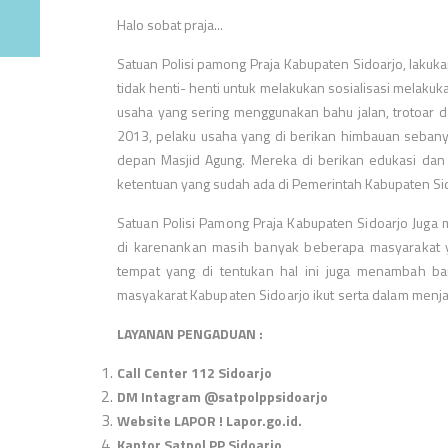
Halo sobat praja...
Satuan Polisi pamong Praja Kabupaten Sidoarjo, lakuka
tidak henti- henti untuk melakukan sosialisasi melak
usaha yang sering menggunakan bahu jalan, trotoar d
2013, pelaku usaha yang di berikan himbauan sebanyak
depan Masjid Agung. Mereka di berikan edukasi dan 
ketentuan yang sudah ada di Pemerintah Kabupaten Si
Satuan Polisi Pamong Praja Kabupaten Sidoarjo Juga 
di karenankan masih banyak beberapa masyarakat 
tempat yang di tentukan hal ini juga menambah ba
masyakarat Kabupaten Sidoarjo ikut serta dalam menja
LAYANAN PENGADUAN :
Call Center 112 Sidoarjo
DM Intagram @satpolppsidoarjo
Website LAPOR ! Lapor.go.id.
Kantor Satpol PP Sidoarjo