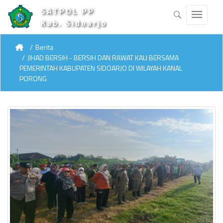
SATPOL PP
Kab. Sidoarjo
Berita
JIHAD BERSIH - BERSIH DAN RAWAT KALI BERSAMA
PEMERINTAH KABUPATEN SIDOARJO DI WILAYAH KANAL
PORONG