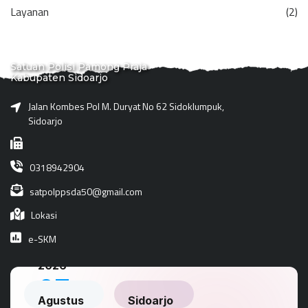
Layanan
(2)
Satuan Polisi Pamong Praja
Kabupaten Sidoarjo
Jalan Kombes Pol M. Duryat No 62 Sidoklumpuk,
Sidoarjo
0318942904
satpolppsda50@gmail.com
Lokasi
e-SKM