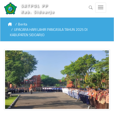
SATPOL PP
Kab. Sidoarjo
Berita
UPACARA HARI LAHIR PANCASILA TAHUN 2025 DI
KABUPATEN SIDOARJO