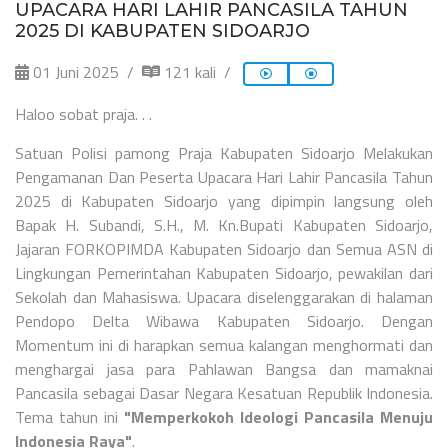
UPACARA HARI LAHIR PANCASILA TAHUN
2025 DI KABUPATEN SIDOARJO
01 Juni 2025
121 kali
Haloo sobat praja. . .
Satuan Polisi pamong Praja Kabupaten Sidoarjo Melakukan
Pengamanan Dan Peserta Upacara Hari Lahir Pancasila Tahun
2025 di Kabupaten Sidoarjo yang dipimpin langsung oleh
Bapak H. Subandi, S.H., M. Kn.Bupati Kabupaten Sidoarjo,
Jajaran FORKOPIMDA Kabupaten Sidoarjo dan Semua ASN di
Lingkungan Pemerintahan Kabupaten Sidoarjo, pewakilan dari
Sekolah dan Mahasiswa. Upacara diselenggarakan di halaman
Pendopo Delta Wibawa Kabupaten Sidoarjo. Dengan
Momentum ini di harapkan semua kalangan menghormati dan
menghargai jasa para Pahlawan Bangsa dan mamaknai
Pancasila sebagai Dasar Negara Kesatuan Republik Indonesia.
Tema tahun ini
"Memperkokoh Ideologi Pancasila Menuju
Indonesia Raya"
.