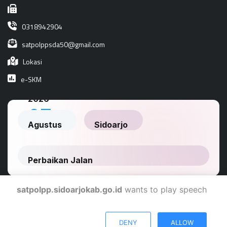
0318942904
satpolppsda50@gmail.com
Lokasi
e-SKM
satpolpp.sidoarjokab.go.id
wants to play speech
Dinas Komunikasi Dan Informatika Kabupaten Sidoarjo
DENY
ALLOW