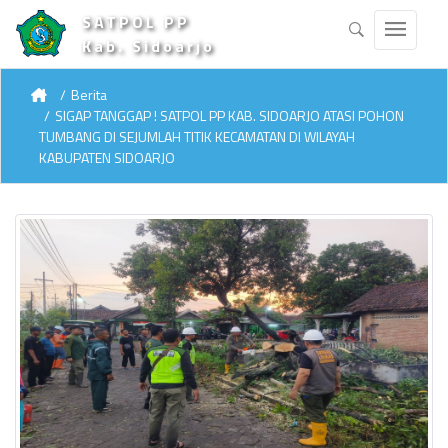
SATPOL PP
Kab. Sidoarjo
Berita
SIGAP TANGGAP ! SATPOL PP KAB. SIDOARJO ATASI POHON
TUMBANG DI SEJUMLAH TITIK KECAMATAN DI WILAYAH
KABUPATEN SIDOARJO