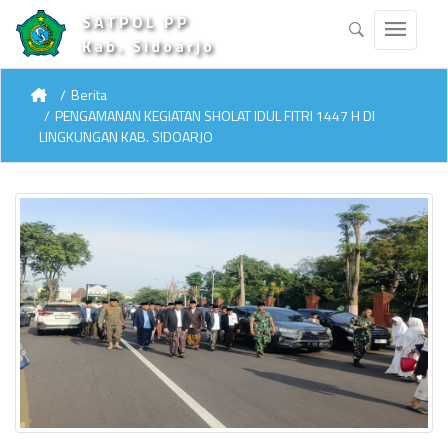
SATPOL PP
Kab. Sidoarjo
Berita
PENGAMANAN KEGIATAN SHOLAT IDUL FITRI 1447 H DI
LINGKUNGAN KAB. SIDOARJO