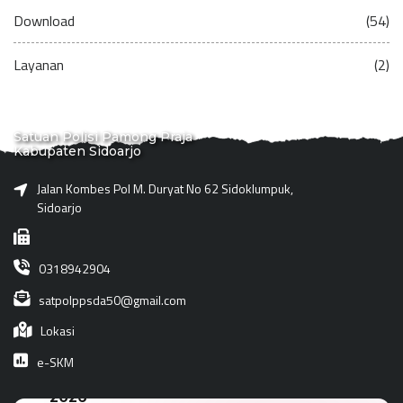
Download
(54)
Layanan
(2)
Satuan Polisi Pamong Praja
Kabupaten Sidoarjo
Jalan Kombes Pol M. Duryat No 62 Sidoklumpuk,
Sidoarjo
0318942904
satpolppsda50@gmail.com
Lokasi
e-SKM