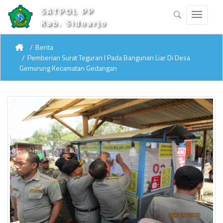
SATPOL PP
Kab. Sidoarjo
Berita
Pemberian Surat Teguran I Pada Bangunan Liar Di Desa
Gemurung Kecamatan Gedangan