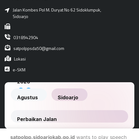
Jalan Kombes Pol M. Duryat No 62 Sidoklumpuk,
Sidoarjo
0318942904
satpolppsda50@gmail.com
Lokasi
e-SKM
satpolpp.sidoarjokab.go.id
wants to play speech