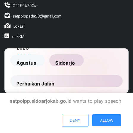
0318942904
satpolppsda50@gmail.com
Lokasi
e-SKM
satpolpp.sidoarjokab.go.id
wants to play speech
Dinas Komunikasi Dan Informatika Kabupaten Sidoarjo
DENY
ALLOW
© 2024