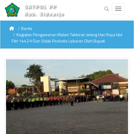
SATPOL PP
Kab. Sidoarjo
Berita
Kegiatan Pengamanan Malam Takbiran Jelang Hari Raya Idul
Fitri 1442 H Dan Sidak Poskotis Lebaran Oleh Bupati