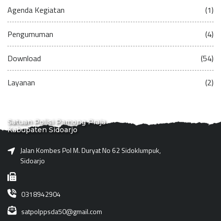
Agenda Kegiatan
(1)
Pengumuman
(4)
Download
(54)
Layanan
(2)
Satuan Polisi Pamong Praja
Kabupaten Sidoarjo
Jalan Kombes Pol M. Duryat No 62 Sidoklumpuk,
Sidoarjo
0318942904
satpolppsda50@gmail.com