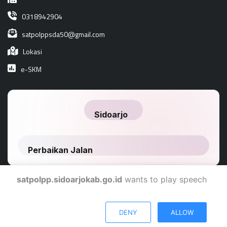
0318942904
satpolppsda50@gmail.com
Lokasi
e-SKM
satpolpp.sidoarjokab.go.id
wants to play speech
Dinas Komunikasi Dan Informatika Kabupaten Sidoarjo
DENY
ALLOW
© 2024