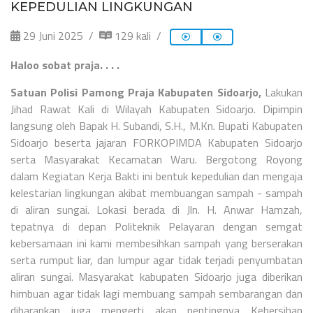
KEPEDULIAN LINGKUNGAN
29 Juni 2025
129 kali
Haloo sobat praja. . . .
Satuan Polisi Pamong Praja Kabupaten Sidoarjo,
Lakukan
Jihad Rawat Kali di Wilayah Kabupaten Sidoarjo. Dipimpin
langsung oleh
Bapak H. Subandi, S.H., M.Kn.
Bupati Kabupaten
Sidoarjo beserta jajaran FORKOPIMDA Kabupaten Sidoarjo
serta Masyarakat Kecamatan Waru. Bergotong Royong
dalam Kegiatan Kerja Bakti ini bentuk kepedulian dan mengaja
kelestarian lingkungan akibat membuangan sampah - sampah
di aliran sungai. Lokasi berada di Jln. H. Anwar Hamzah,
tepatnya di depan Politeknik Pelayaran dengan semgat
kebersamaan ini kami membesihkan sampah yang berserakan
serta rumput liar, dan lumpur agar tidak terjadi penyumbatan
aliran sungai. Masyarakat kabupaten Sidoarjo juga diberikan
himbuan agar tidak lagi membuang sampah sembarangan dan
diharapkan juga mengerti akan pentingnya Kebersihan