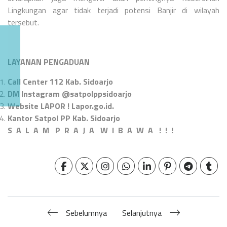
Lingkungan agar tidak terjadi potensi Banjir di wilayah
tersebut.
LAYANAN PENGADUAN
Call Center 112 Kab. Sidoarjo
DM Instagram @satpolppsidoarjo
Website LAPOR ! Lapor.go.id.
Kantor Satpol PP Kab. Sidoarjo
S A L A M P R A J A W I B A W A ! ! !
Sebelumnya
Selanjutnya