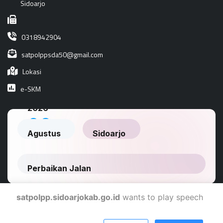
Sidoarjo
0318942904
satpolppsda50@gmail.com
Lokasi
e-SKM
satpolpp.sidoarjokab.go.id
wants to play speech