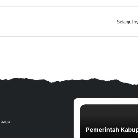
Selanjutn
doarjo