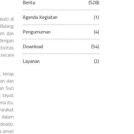
Berita
(528)
Agenda Kegiatan
(1)
kat) di
 Bidang
Pengumuman
(4)
um dan
 dengan
Download
(54)
tivitas
 secara
Layanan
(2)
g kerap
uan dan
an Suci
 tepat
na itu,
yarakat
f dalam
doarjo.
sa aman