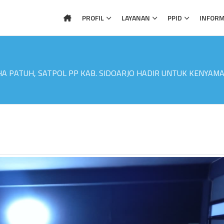
PROFIL
LAYANAN
PPID
INFORM
HA PATUH, SATPOL PP KAB. SIDOARJO HADIR UNTUK KENYA