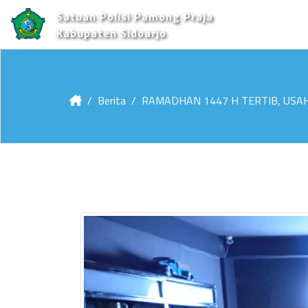
Satuan Polisi Pamong Praja
Kabupaten Sidoarjo
Berita
RAMADHAN 1447 H TERTIB, USA