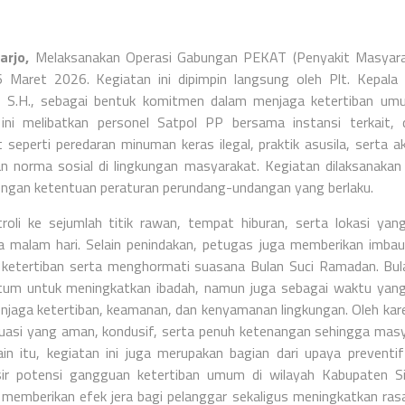
arjo,
Melaksanakan Operasi Gabungan PEKAT (Penyakit Masyara
6 Maret 2026. Kegiatan ini dipimpin langsung oleh Plt. Kepala
, S.H., sebagai bentuk komitmen dalam menjaga ketertiban um
ini melibatkan personel Satpol PP bersama instansi terkait,
eperti peredaran minuman keras ilegal, praktik asusila, serta ak
n norma sosial di lingkungan masyarakat. Kegiatan dilaksanakan
engan ketentuan peraturan perundang-undangan yang berlaku.
oli ke sejumlah titik rawan, tempat hiburan, serta lokasi yan
a malam hari. Selain penindakan, petugas juga memberikan imba
 ketertiban serta menghormati suasana Bulan Suci Ramadan.
Bul
m untuk meningkatkan ibadah, namun juga sebagai waktu yang
aga ketertiban, keamanan, dan kenyamanan lingkungan. Oleh kare
situasi yang aman, kondusif, serta penuh ketenangan sehingga mas
ain itu, kegiatan ini juga merupakan bagian dari upaya preventi
ir potensi gangguan ketertiban umum di wilayah Kabupaten Si
 memberikan efek jera bagi pelanggar sekaligus meningkatkan ra