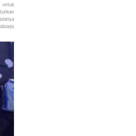
 untuk
utuhkan
adanya
idoarjo