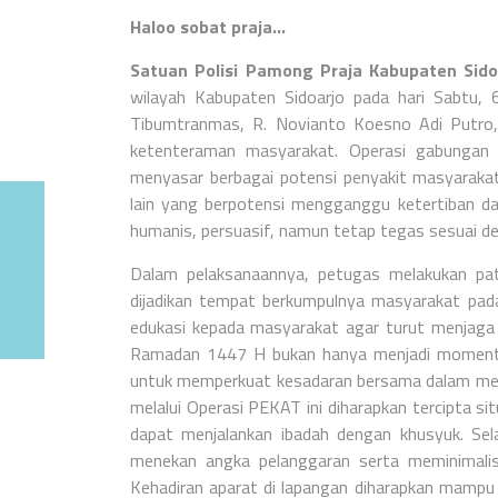
Haloo sobat praja…
Satuan Polisi Pamong Praja Kabupaten Sido
wilayah Kabupaten Sidoarjo pada hari Sabtu, 
Tibumtranmas, R. Novianto Koesno Adi Putro
ketenteraman masyarakat.
Operasi gabungan 
menyasar berbagai potensi penyakit masyarakat s
lain yang berpotensi mengganggu ketertiban da
humanis, persuasif, namun tetap tegas sesuai d
Dalam pelaksanaannya, petugas melakukan patr
dijadikan tempat berkumpulnya masyarakat pad
edukasi kepada masyarakat agar turut menjaga
Ramadan 1447 H bukan hanya menjadi momentu
untuk memperkuat kesadaran bersama dalam menj
melalui Operasi PEKAT ini diharapkan tercipta 
dapat menjalankan ibadah dengan khusyuk.
Sel
menekan angka pelanggaran serta meminimalis
Kehadiran aparat di lapangan diharapkan mampu