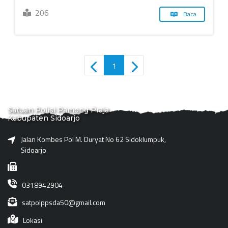
206
Baca
1
Satuan Polisi Pamong Praja
Kabupaten Sidoarjo
Jalan Kombes Pol M. Duryat No 62 Sidoklumpuk,
Sidoarjo
0318942904
satpolppsda50@gmail.com
Lokasi