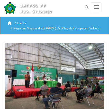
SATPOL PP
Kab. Sidoarjo
Berita
Kegiatan Masyarakat ( PPKM ) Di Wilayah Kabupaten Sidoarjo