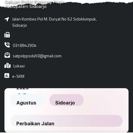
Satuan Polisi Pamong Praja
Kabupaten Sidoarjo
Jalan Kombes Pol M. Duryat No 62 Sidoklumpuk,
Sidoarjo
0318942904
satpolppsda50@gmail.com
Lokasi
e-SKM