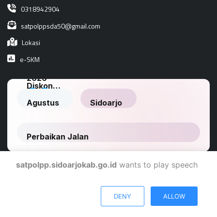
0318942904
satpolppsda50@gmail.com
Lokasi
e-SKM
satpolpp.sidoarjokab.go.id
wants to play speech
Dinas Komunikasi Dan Informatika Kabupaten Sidoarjo
DENY
ALLOW
© 2024