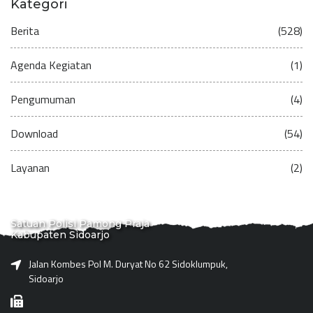
Kategori
Berita
(528)
Agenda Kegiatan
(1)
Pengumuman
(4)
Download
(54)
Layanan
(2)
Satuan Polisi Pamong Praja
Kabupaten Sidoarjo
Jalan Kombes Pol M. Duryat No 62 Sidoklumpuk,
Sidoarjo