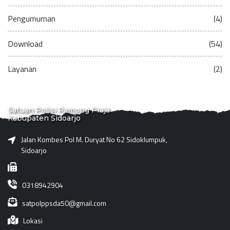
Pengumuman
(4)
Download
(54)
Layanan
(2)
Satuan Polisi Pamong Praja
Kabupaten Sidoarjo
Jalan Kombes Pol M. Duryat No 62 Sidoklumpuk,
Sidoarjo
0318942904
satpolppsda50@gmail.com
Lokasi