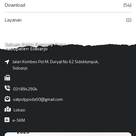
Download
(54)
Layanan
(2)
Satuan Polisi Pamong Praja
Kabupaten Sidoarjo
Jalan Kombes Pol M. Duryat No 62 Sidoklumpuk,
Sidoarjo
0318942904
satpolppsda50@gmail.com
Lokasi
e-SKM