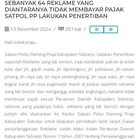
SEBANYAK 64 REKLAME YANG
DIANTARANYA TIDAK MEMBAYAR PAJAK
SATPOL PP LAKUKAN PENERTIBAN
13 November 2024
267 kali
Halo sobat praja...
Satuan Polisi Pamong Praja Kabupaten Sidoarjo, Lakukan Penertiban
sejumlah Reklame yang tak berizin, saat melakukan patroli di wilah
kota dari jln. gajah mada, jln diponegoro, jln pahlawan, jln taman
pinang, jln raya jati, jln raya cemengkalang,
jln raya suko, jln raya
lingkar barat, jln raya pagerwojo masih di jumpai sejumlah reklame
yang tak berizin dan menganggu estetika lingkungan, reklame tidak
membayar pajak sesuai Peraturan Daerah Kabupaten Sidoarjo,
reklame yang pajaknya habis.
reklame yang tak berizin dengan
jumlah ±64 diamankan ke Kantor Satuan Polisi Pamong Praja
Kabupaten Sidoarjo untuk dilakukan pendataan lebih lanjut. Dalam
penyelenggaraan Reklame sudah diatur dalam Peraturan Daerah
Kabupaten Sidoarjo Nomor 7 tahun 2007 tentang Penyelenggaraan