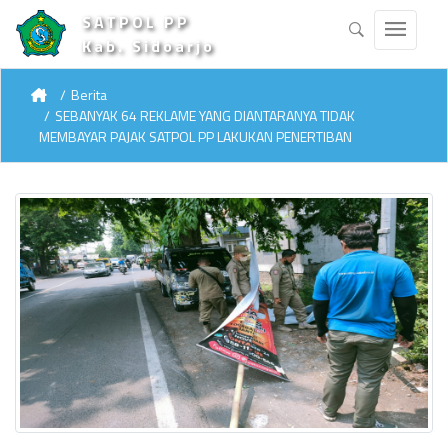
SATPOL PP
Kab. Sidoarjo
Berita
SEBANYAK 64 REKLAME YANG DIANTARANYA TIDAK
MEMBAYAR PAJAK SATPOL PP LAKUKAN PENERTIBAN