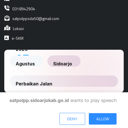
0318942904
satpolppsda50@gmail.com
Lokasi
e-SKM
satpolpp.sidoarjokab.go.id
wants to play speech
Dinas Komunikasi Dan Informatika Kabupaten Sidoarjo
DENY
ALLOW
© 2024