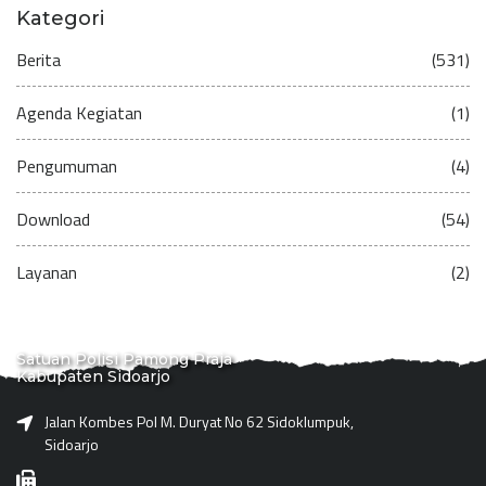
Kategori
Berita
(531)
Agenda Kegiatan
(1)
Pengumuman
(4)
Download
(54)
Layanan
(2)
Satuan Polisi Pamong Praja
Kabupaten Sidoarjo
Jalan Kombes Pol M. Duryat No 62 Sidoklumpuk,
Sidoarjo