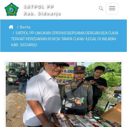
SATPOL PP
Kab. Sidoarjo
Berita
SATPOL PP LAKUKAN OPERASI BERSAMA DENGAN BEA CUKAI
TERKAIT PEREDARAN ROKOK TANPA CUKAI/ ILEGAL DI WILAYAH
KAB. SIDOARJO