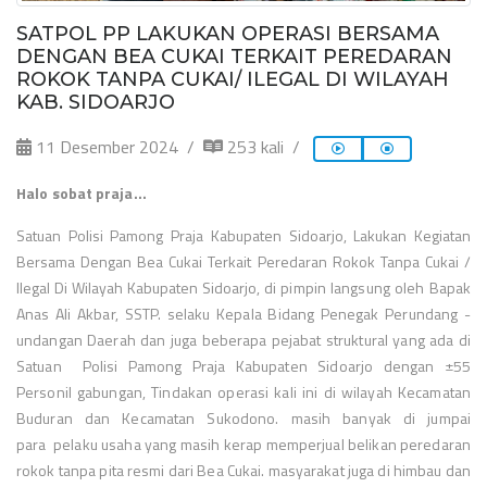
SATPOL PP LAKUKAN OPERASI BERSAMA
DENGAN BEA CUKAI TERKAIT PEREDARAN
ROKOK TANPA CUKAI/ ILEGAL DI WILAYAH
KAB. SIDOARJO
11 Desember 2024
253 kali
Halo sobat praja...
Satuan Polisi Pamong Praja Kabupaten Sidoarjo, Lakukan Kegiatan
Bersama Dengan Bea Cukai Terkait Peredaran Rokok Tanpa Cukai /
Ilegal Di Wilayah Kabupaten Sidoarjo,
di pimpin langsung oleh Bapak
Anas Ali Akbar, SSTP. selaku Kepala Bidang Penegak Perundang -
undangan Daerah dan juga beberapa pejabat struktural yang ada di
Satuan
Polisi Pamong Praja Kabupaten Sidoarjo dengan ±55
Personil gabungan, Tindakan operasi kali ini di wilayah Kecamatan
Buduran dan Kecamatan Sukodono. masih banyak di jumpai
para
pelaku usaha yang masih kerap memperjual belikan peredaran
rokok tanpa pita resmi dari Bea Cukai. masyarakat juga di himbau dan